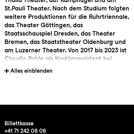
St.Pauli Theater. Nach dem Studium folgten
weitere Produktionen für die Ruhrtriennale,
das Theater Göttingen, das
Staatsschauspiel Dresden, das Theater
Bremen, das Staatstheater Oldenburg und
am Luzerner Theater. Von 2017 bis 2023 ist
Claudio Pohle als Kostümassistent bei
Konzert und Theater St.Gallen engagiert.
Alles einblenden
Hier hat er u.a. Kostüme entworfen für die
Oper im Park
Cendrillon
, die Musical-
Weltpremiere
Wüstenblume
sowie
Radikal
Allein
. Seine Arbeit für die Musical
Uraufführung
Goethe!
bei den Bad
Hersfelder Festspielen ist dieses Jahr in der
Billettkasse
Sparte Bestes Kostümbild mit dem
+41 71 242 06 06
Deutschen Musical Theater Preis