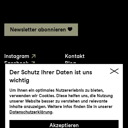
Newsletter abonnieren
Instagram
Kontakt
Facebook
Blog
YouTube
Presse
Der Schutz Ihrer Daten ist uns
wichtig
Um Ihnen ein optimales Nutzererlebnis zu bieten,
verwenden wir Cookies. Diese helfen uns, die Nutzung
unserer Website besser zu verstehen und relevante
Inhalte anzuzeigen. Weitere Infos finden Sie in unserer
© Genossenschaft Konzert und Theater
Datenschutzerklärung
.
St.Gallen
Akzeptieren