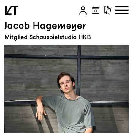
Jacob Hagemeyer
Zum Hauptinhalt springen
Mitglied Schauspielstudio HKB
Zum Footer springen