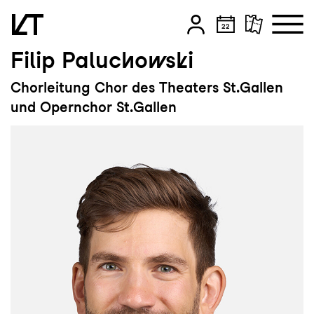
Filip Paluchowski
Zum Hauptinhalt springen
Chorleitung Chor des Theaters St.Gallen
Zum Footer springen
und Opernchor St.Gallen