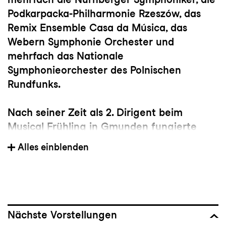
Podkarpacka-Philharmonie Rzeszów, das
Remix Ensemble Casa da Música, das
Webern Symphonie Orchester und
mehrfach das Nationale
Symphonieorchester des Polnischen
Rundfunks.
Nach seiner Zeit als 2. Dirigent beim
Musical Frühling in Gmunden fungierte
Filip Paluchowski 2023 als Assistent von
Alles einblenden
Rubén Dubrovsky am Staatstheater am
Gärtnerplatz. Als Lehrkraft an der
Hochschule für Musik in Dresden leitete er
2021 das Junge Sinfonieorchester Dresden.
Von 2015 bis 2020 war er Chefdirigent und
Nächste Vorstellungen
Künstlerischer Leiter des