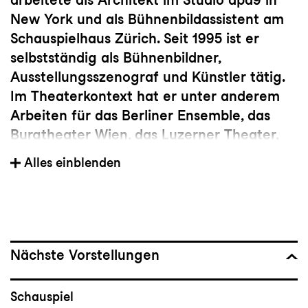
New York und als Bühnenbildassistent am
Schauspielhaus Zürich. Seit 1995 ist er
selbstständig als Bühnenbildner,
Ausstellungsszenograf und Künstler tätig.
Im Theaterkontext hat er unter anderem
Arbeiten für das Berliner Ensemble, das
Burgtheater Wien, das Luzerner Theater,
das Residenztheater München, das
Alles einblenden
Schauspiel Frankfurt, das Schauspiel Köln,
die Berliner Staatsoper Unter den Linden,
das Staatsschauspiel Dresden, das
Staatstheater Mainz und das Theater Basel
realisiert. Langjähriges Zusammenarbeiten
Nächste Vorstellungen
in diesem Bereich verbindet ihn unter
anderen mit den Regisseur:innen Barbara
Schauspiel
Brüesch, Niklaus Helbling, Bettina Oberli,