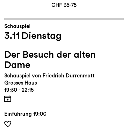
CHF 35-75
an der Hochschule der Künste Zürich
(ZHdK). Seit 2019 ist er Dozent für
Bühnenbild und Entwurfstheorie an der
Schauspiel
Hochschule für Gestaltung und Kunst in
3.11
Dienstag
Basel (HGK FHNW).
Der Besuch der alten
Dame
Schauspiel von Friedrich Dürrenmatt
Grosses Haus
19:30 - 22:15
Einführung
19:00