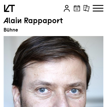
Alain Rappaport
Zum Hauptinhalt springen
Bühne
Zum Footer springen