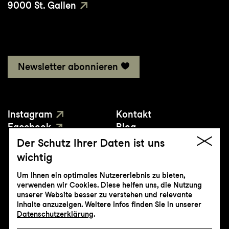
9000 St. Gallen
Newsletter abonnieren
Instagram
Kontakt
Facebook
Blog
YouTube
Presse
Der Schutz Ihrer Daten ist uns
wichtig
Um Ihnen ein optimales Nutzererlebnis zu bieten,
verwenden wir Cookies. Diese helfen uns, die Nutzung
unserer Website besser zu verstehen und relevante
Inhalte anzuzeigen. Weitere Infos finden Sie in unserer
© Genossenschaft Konzert und Theater
Datenschutzerklärung
.
St.Gallen