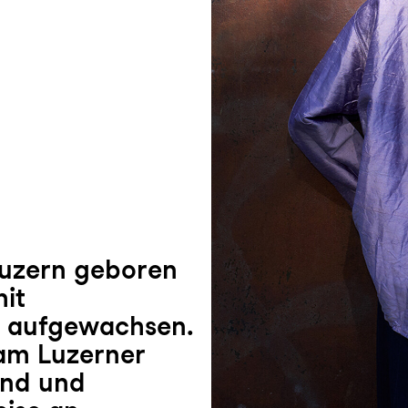
 Luzern geboren
it
n aufgewachsen.
 am Luzerner
ind und