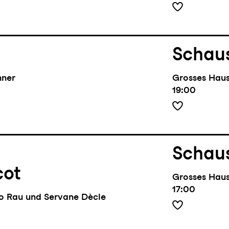
Schaus
hner
Grosses Hau
19:00
Schaus
cot
Grosses Hau
17:00
lo Rau und Servane Dècle