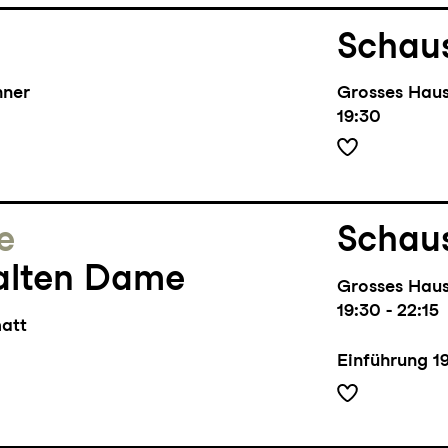
Schaus
hner
Grosses Hau
19:30
e
Schaus
alten Dame
Grosses Hau
19:30 - 22:15
matt
Einführung
1