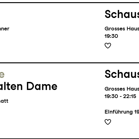
Schaus
hner
Grosses Hau
19:30
e
Schaus
alten Dame
Grosses Hau
19:30 - 22:15
matt
Einführung
1