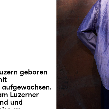
 Luzern geboren
it
n aufgewachsen.
 am Luzerner
ind und