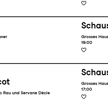
Schaus
hner
Grosses Hau
19:00
Schaus
cot
Grosses Hau
17:00
lo Rau und Servane Dècle