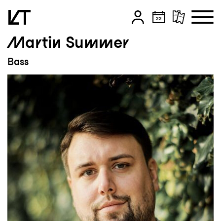
Martin Summer
Zum Hauptinhalt springen
Bass
Zum Footer springen