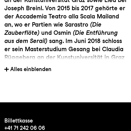
Joseph Breinl. Von 2015 bis 2017 gehörte er
der Accademia Teatro alla Scala Mailand
an, wo er Partien wie Sarastro
(Die
Zauberflöte)
und Osmin
(Die Entführung
aus dem Serail)
sang. Im Juni 2018 schloss
er sein Masterstudium Gesang bei Claudia
Rüggeberg an der Kunstuniversität in Graz
mit Auszeichnung ab. Als Ensemblemitglied
Alles einblenden
des Theaters St. Gallen von 2017 bis 2019
war er u.a. als Colline
(La bohème)
,
Ferrando
(Il trovatore)
und als Rocco
(Fidelio)
zu erleben. Aufgrund seines
Engagements an der Staatsoper Hamburg
trat er seit 2019/20 dort u.a. als
Billettkasse
Hohepriester des Baal
(Nabucco)
,
+41 71 242 06 06
Monterone
(Rigoletto)
und in der