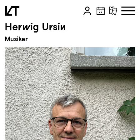
Herwig Ursin
Zum Hauptinhalt springen
Musiker
Zum Footer springen