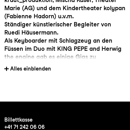
Marie (AG) und dem Kindertheater kolypan
(Fabienne Hadorn) u.v.m.
Ständiger künstlerischer Begleiter von
Ruedi Häusermann.
Als Keyboarder mit Schlagzeug an den
Füssen im Duo mit KING PEPE and Herwig
the engine gab es einige Gigs zu
verzeichnen.
Alles einblenden
Zur besseren finanziellen Absicherung
seiner Familie bildet sich Herwig Ursin
momentan zum
Musiklehrer an Primarschulen weiter (2.
Standbein). Das Diplom winkt im Januar
2026.
Billettkasse
+41 71 242 06 06