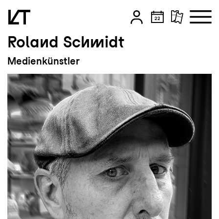
Roland Schmidt
Zum Hauptinhalt springen
Medienkünstler
Zum Footer springen