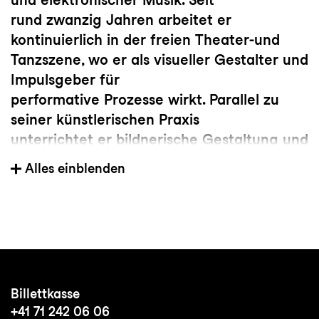
rund zwanzig Jahren arbeitet er
kontinuierlich in der freien Theater-und
Tanzszene, wo er als visueller Gestalter und
Impulsgeber für
performative Prozesse wirkt. Parallel zu
seiner künstlerischen Praxis
unterrichtet er bildnerische Gestaltung und
Kunst an diversen Schulen.
Alles einblenden
Dabei vermittelt er nicht nur Inhalte,
sondern auch Haltungen, die aus
dem gelebten Dialog zwischen Theorie und
künstlerischer Praxis
entstehen. Seine Arbeiten wurden in
unterschiedlichsten Kontexten
Billettkasse
gezeigt: von den Swiss Art Awards über
+41 71 242 06 06
den Kunstkredit Basel bis hin