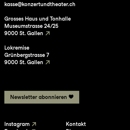
kasse@konzertundtheater.ch
zum International Film Festival Rotterdam
und dem Centre Pompidou in
Grosses Haus und Tonhalle
Paris. Jedes Projekt ist Ausdruck einer
Museumstrasse 24/25
forschenden Auseinandersetzung
9000 St. Gallen
mit Bild, Bewegung und Raum als freie
Lokremise
Denkform.
Grünbergstrasse 7
Roland Schmidt lebt mit seiner Familie in
9000 St. Gallen
Zürich.
Newsletter abonnieren
Instagram
Kontakt