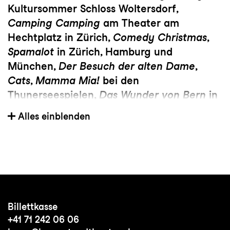
Kultursommer Schloss Woltersdorf,
Camping Camping
am Theater am
Hechtplatz in Zürich,
Comedy Christmas
,
Spamalot
in Zürich, Hamburg und
München,
Der Besuch der
a
lten Dame
,
Cats
,
Mamma Mia!
bei den
Thunerseespielen,
Das Wunder von Bern
in
Hamburg,
Hair
am Staatstheater am
Alles einblenden
Gärtnerplatz in München,
Cabaret
am
Bernhard Theater in Zürich,
Supermarkt
Ladies
in Zürich, Cover Königin Iduna und
Ensemble
(Die Eiskönigin)
Stage Theater
an der Elbe in Hamburg
Billettkasse
Zuletzt in St.Gallen:
Ensemble in
+41 71 242 06 06
Matterhorn
,
Priscilla
–
Königin der Wüste
,