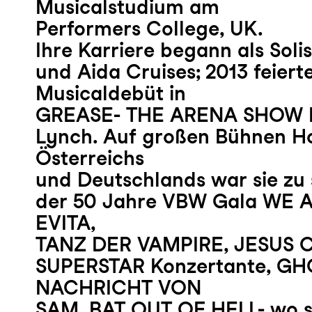
Musicalstudium am
Performers College, UK.
Ihre Karriere begann als Solis
und Aida Cruises; 2013 feierte
Musicaldebüt in
GREASE- THE ARENA SHOW Br
Lynch. Auf großen Bühnen Ho
Österreichs
und Deutschlands war sie zu 
der 50 Jahre VBW Gala WE 
EVITA,
TANZ DER VAMPIRE, JESUS 
SUPERSTAR Konzertante, GH
NACHRICHT VON
SAM, BAT OUT OF HELL- wo s