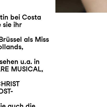
tin bei Costa
 sie ihr
üssel als Miss
llands,
sehen u.a. in
ARE MUSICAL,
CHRIST
OST-
ie auch die