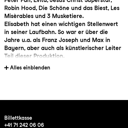
Robin Hood, Die Schöne und das Biest, Les
Misèrables und 3 Musketiere.
Elisabeth hat einen wichtigen Stellenwert
in seiner Laufbahn. So war er über die
Jahre u.a. als Franz Joseph und Max in
Bayern, aber auch als künstlerischer Leiter
Teil dieser Produktion.
Er verkörperte u.a. den Professor sowie
Alles einblenden
Chagal und Koukol in Tanz der Vampire in
Wien und Chagal in Hamburg, war im
Ensemble, als Walter und Hardy Loppmann
in Hape Kerkelings Kein Pardon und als
Henry Labisse in Victor/Victoria zu sehen.
Gleich 3 Sommer war er Teil des Ensembles
Billettkasse
der Burgfestspiele Bad Vilbel und spielte
+41 71 242 06 06
Bagheera in Das Dschungelbuch, Carl