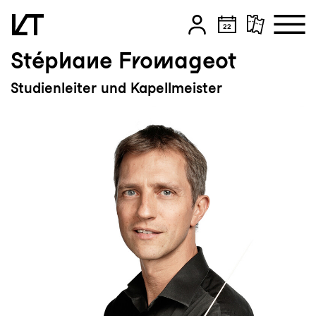
Stéphane Fromageot
Zum Hauptinhalt springen
Studienleiter und Kapellmeister
Zum Footer springen