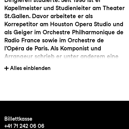
Kapellmeister und Studienleiter am Theater
St.Gallen. Davor arbeitete er als
Korrepetitor am Houston Opera Studio und
als Geiger im Orchestre Philharmonique de
Radio France sowie im Orchestre de
l’Opéra de Paris. Als Komponist und
Arrangeur schrieb er unter anderem eine
neue Orchesterpartitur zu dem
Alles einblenden
Stummfilmklassiker Das Cabinet des Dr.
Caligari für die Europäische
Filmphilharmonie und die Musik zum
Retrofuturistical Mondraketenmassaker für
das Theater Münster.
Billettkasse
www.fromageot.ch
+41 71 242 06 06