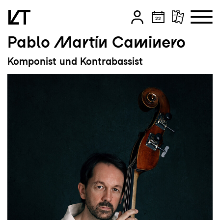
Pablo Martín Caminero
Zum Hauptinhalt springen
Komponist und Kontrabassist
Zum Footer springen