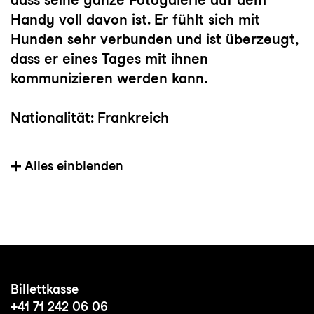
Handy voll davon ist. Er fühlt sich mit
Hunden sehr verbunden und ist überzeugt,
dass er eines Tages mit ihnen
kommunizieren werden kann.
Nationalität: Frankreich
Mitglied der Tanzkompanie seit: 2023
Alles einblenden
Vorherige(s) Engagement(s): Ballet Junior
de Genève
Wichtige Choreograf:innen: Sidi Larbi
Cherkaoui, Hofesh Shechter, Marcos Morau,
Billettkasse
Jan Martens, Cathy Marston, Emanuel Gat
+41 71 242 06 06