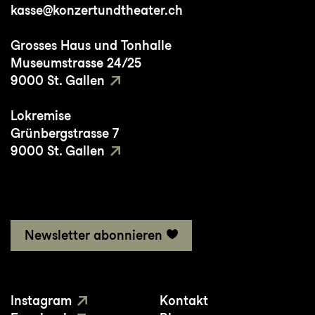
kasse@konzertundtheater.ch
Bedeutsame Choreografien: Triptych von
Peeping Tom, Double Murder von Hofesh
Grosses Haus und Tonhalle
Shechter, Sadeh21 von Ohad Naharin
Museumstrasse 24/25
9000 St. Gallen
Studium/Ausbildung: Ballet Junior de
Lokremise
Genève
Grünbergstrasse 7
9000 St. Gallen
Newsletter abonnieren
Instagram
Kontakt