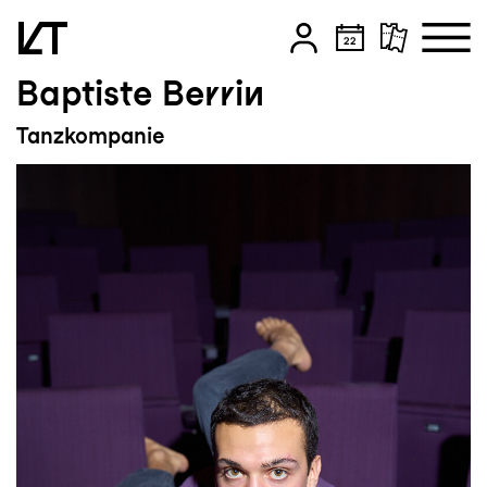
Baptiste Berrin
Zum Hauptinhalt springen
Tanzkompanie
Zum Footer springen