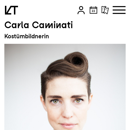
Carla Caminati
Zum Hauptinhalt springen
Kostümbildnerin
Zum Footer springen