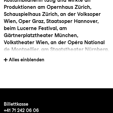
Produktionen am Opernhaus Zürich,
Schauspielhaus Zürich, an der Volksoper
Wien, Oper Graz, Staatsoper Hannover,
beim Lucerne Festival, am
Gärtnerplatztheater München,
Volkstheater Wien, an der Opéra National
de Montpellier, am Staatstheater Nürnberg,
Staatstheater Kassel, Landestheater Linz,
Alles einblenden
Saarländischen Staatstheater Saarbrücken,
Theater Neumarkt Zürich sowie für Ballett
Rossa in Halle mit. Antonio Ruz und Carla
Caminati arbeiteten gemeinsam an einem
Projekt im Grossmünster Zürich im Rahmen
der Zürcher Festspiele.Carla Caminati ist
Billettkasse
Preisträgerin des Ring Award Off 2011 in
+41 71 242 06 06
Graz.