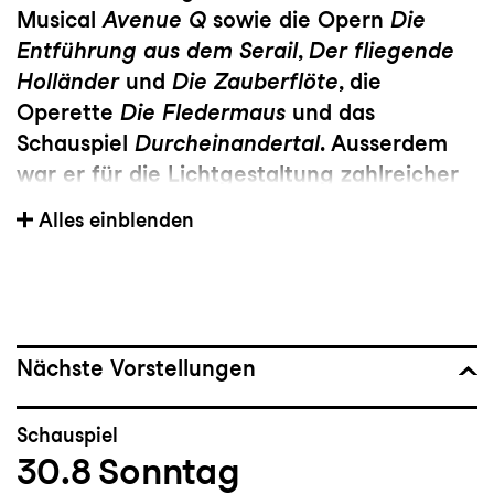
Musical
Avenue Q
sowie die Opern
Die
Entführung aus dem Serail
,
Der fliegende
Holländer
und
Die Zauberflöte
, die
Operette
Die Fledermaus
und das
Schauspiel
Durcheinandertal
. Ausserdem
war er für die Lichtgestaltung zahlreicher
Gastspiele innerhalb und ausserhalb der
Alles einblenden
Schweiz verantwortlich. Im Rahmen der
St.Galler Festspiele kreiert er jeweils das
Lichtkonzept für die Tanzproduktionen in
der Kathedrale.
Nächste Vorstellungen
Schauspiel
30.8
Sonntag