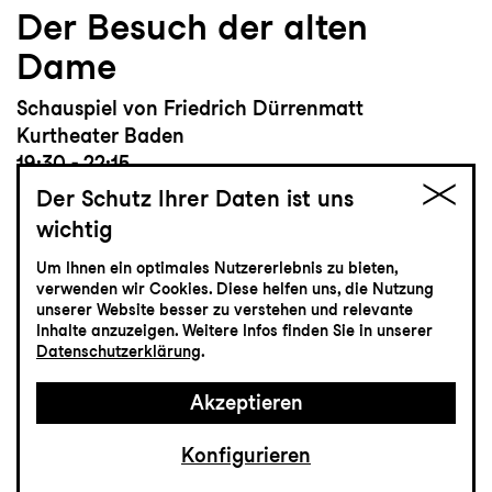
Der Besuch der alten
Dame
Schauspiel von Friedrich Dürrenmatt
Kurtheater Baden
19:30 - 22:15
Der Schutz Ihrer Daten ist uns
wichtig
Um Ihnen ein optimales Nutzererlebnis zu bieten,
verwenden wir Cookies. Diese helfen uns, die Nutzung
Schauspiel
unserer Website besser zu verstehen und relevante
Inhalte anzuzeigen. Weitere Infos finden Sie in unserer
8.4
Donnerstag
Datenschutzerklärung
.
Akzeptieren
Zum letzten Mal
Brassed Off - Mit Pauken
Konfigurieren