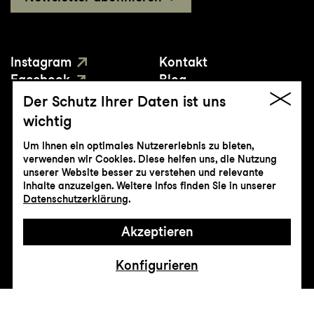
Instagram
Kontakt
Facebook
Blog
YouTube
Presse
Der Schutz Ihrer Daten ist uns
wichtig
Um Ihnen ein optimales Nutzererlebnis zu bieten,
verwenden wir Cookies. Diese helfen uns, die Nutzung
unserer Website besser zu verstehen und relevante
Inhalte anzuzeigen. Weitere Infos finden Sie in unserer
© Genossenschaft Konzert und Theater
Datenschutzerklärung
.
St.Gallen
Akzeptieren
Impressum
Datenschutz
AGB
Intranet
Konfigurieren