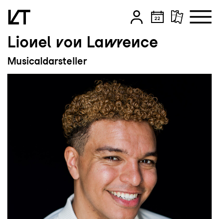
Lionel von Lawrence
Zum Hauptinhalt springen
Musicaldarsteller
Zum Footer springen