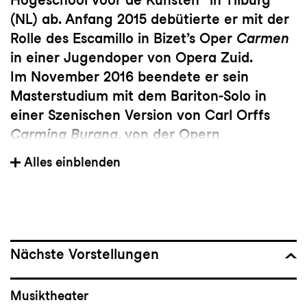
(NL) ab. Anfang 2015 debütierte er mit der
Rolle des Escamillo in Bizet’s Oper
Carmen
in einer Jugendoper von Opera Zuid.
Im November 2016 beendete er sein
Masterstudium mit dem Bariton-Solo in
einer Szenischen Version von Carl Orffs
Carmina Burana
, von der Opern
Gesellschaft „The Fat Lady“ unter der
Alles einblenden
Leitung von Tamir Chasson. Seither war er
ein festes Mitglied des Hausensembles
geworden und hat in weitern Produktionen
der Fat Lady Rollen wie Papageno aus
Mozarts
Die Zauberflöte
und Orfeo in
Nächste Vorstellungen
Glucks
Orfeo ed Euridice
gesungen.
Musiktheater
Sein Musicaldebut sang er als Teil des