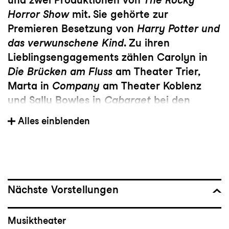
Horror Show
mit. Sie gehörte zur
Premieren Besetzung von
Harry Potter und
das verwunschene Kind
. Zu ihren
Lieblingsengagements zählen Carolyn in
Die Brücken am Fluss
am Theater Trier,
Marta in
Company
am Theater Koblenz
und Sally Bowles in
Cabaraet
bei den
Clingenburg Festspielen. Zuletzt spielte sie
Alles einblenden
Jo in
Carmen darf nicht platzen
an der
Komödie am Kurfürstendamm.
Nächste Vorstellungen
Musiktheater