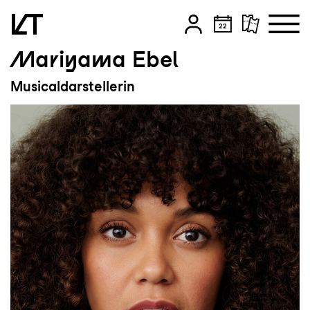
Mariyama Ebel
Zum Hauptinhalt springen
Musicaldarstellerin
Zum Footer springen