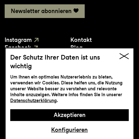
Newsletter abonnieren
Instagram
Kontakt
Facebook
Blog
YouTube
Presse
Der Schutz Ihrer Daten ist uns
wichtig
Um Ihnen ein optimales Nutzererlebnis zu bieten,
verwenden wir Cookies. Diese helfen uns, die Nutzung
unserer Website besser zu verstehen und relevante
Inhalte anzuzeigen. Weitere Infos finden Sie in unserer
© Genossenschaft Konzert und Theater
Datenschutzerklärung
.
St.Gallen
Akzeptieren
Impressum
Datenschutz
AGB
Intranet
Konfigurieren