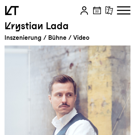
Krystian Lada
Zum Hauptinhalt springen
Inszenierung / Bühne / Video
Zum Footer springen