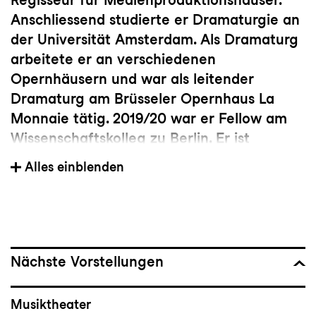
Anschliessend studierte er Dramaturgie an
der Universität Amsterdam. Als Dramaturg
arbeitete er an verschiedenen
Opernhäusern und war als leitender
Dramaturg am Brüsseler Opernhaus La
Monnaie tätig. 2019/20 war er Fellow am
Wissenschaftskolleg zu Berlin. Er ist
Gründer und künstlerischer Leiter der
Alles einblenden
Gruppe The Airport Society, die mit ihren
Musiktheater-Projekten die Oper aus einer
postkolonialen und feministischen
Perspektive neu befragt. Zu seinen
Arbeiten mit The Airport Society gehören
Nächste Vorstellungen
u.a.
Aria di Potenza
und
Unknown I live
with you
, die bei internationalen Festivals
Musiktheater
gezeigt wurden. Seine jüngsten