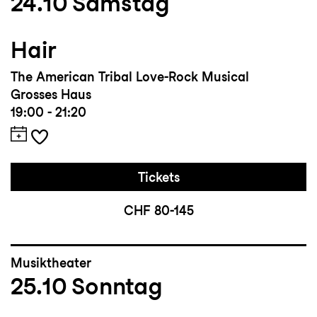
24.10
Samstag
nationalen Oper Teatr Wielki-Opera
Narodowa in Auftrag gegeben und
Hair
präsentiert.
The American Tribal Love-Rock Musical
Grosses Haus
19:00 - 21:20
Tickets
CHF 80-145
Musiktheater
25.10
Sonntag