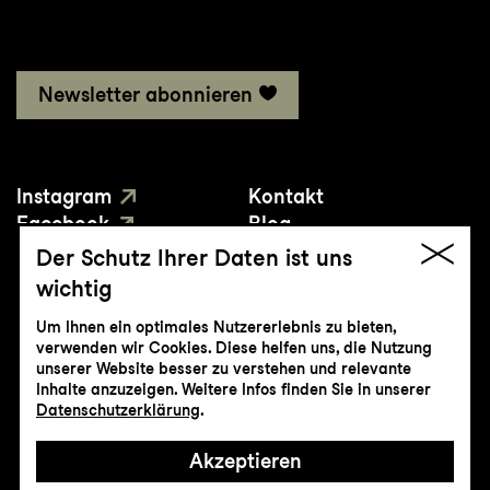
Newsletter abonnieren
Instagram
Kontakt
Facebook
Blog
YouTube
Presse
Der Schutz Ihrer Daten ist uns
wichtig
Um Ihnen ein optimales Nutzererlebnis zu bieten,
verwenden wir Cookies. Diese helfen uns, die Nutzung
unserer Website besser zu verstehen und relevante
Inhalte anzuzeigen. Weitere Infos finden Sie in unserer
© Genossenschaft Konzert und Theater
Datenschutzerklärung
.
St.Gallen
Akzeptieren
Impressum
Datenschutz
AGB
Intranet