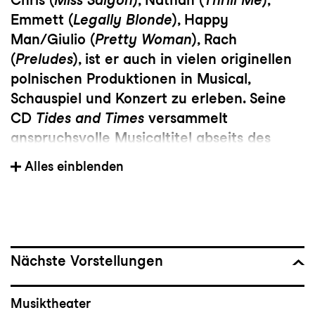
Emmett (
Legally Blonde
), Happy
Man/Giulio (
Pretty Woman
), Rach
(
Preludes
), ist er auch in vielen originellen
polnischen Produktionen in Musical,
Schauspiel und Konzert zu erleben. Seine
CD
Tides and Times
versammelt
anspruchsvolle Musicaltitel abseits des
Mainstreams. Ausbildung: Musikakademie
Alles einblenden
in Gdańsk und Filmhochschule K.
Kieślowski in Katowice.
Nächste Vorstellungen
Musiktheater