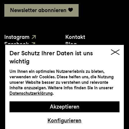
Newsletter abonnieren
Instagram
Kontakt
Facebook
Blog
YouTube
Presse
Der Schutz Ihrer Daten ist uns
wichtig
Um Ihnen ein optimales Nutzererlebnis zu bieten,
verwenden wir Cookies. Diese helfen uns, die Nutzung
unserer Website besser zu verstehen und relevante
Inhalte anzuzeigen. Weitere Infos finden Sie in unserer
© Genossenschaft Konzert und Theater
Datenschutzerklärung
.
St.Gallen
Akzeptieren
Impressum
Datenschutz
AGB
Intranet
Konfigurieren