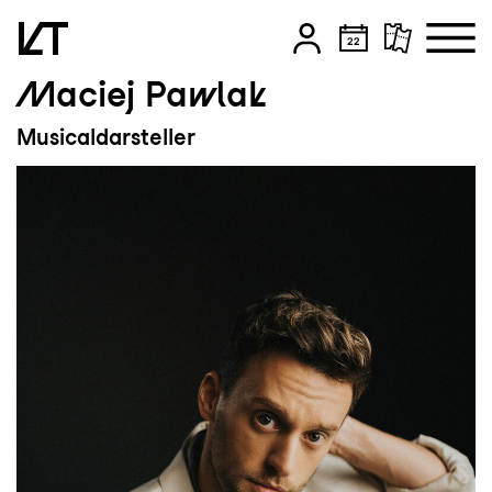
Maciej Pawlak
Zum Hauptinhalt springen
Musicaldarsteller
Zum Footer springen