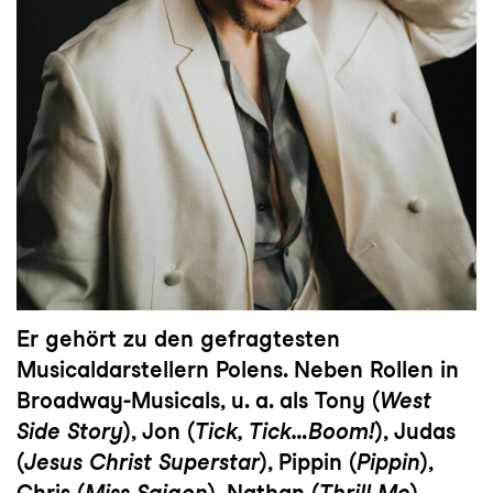
Er gehört zu den gefragtesten
Musicaldarstellern Polens. Neben Rollen in
Broadway-Musicals, u. a. als Tony (
West
Side Story
), Jon (
Tick, Tick…Boom!
), Judas
(
Jesus Christ Superstar
), Pippin (
Pippin
),
Chris (
Miss Saigon
), Nathan (
Thrill Me
),