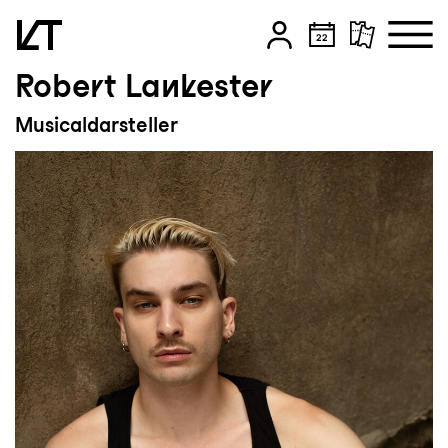
Robert Lankester
Zum Hauptinhalt springen
Musicaldarsteller
Zum Footer springen