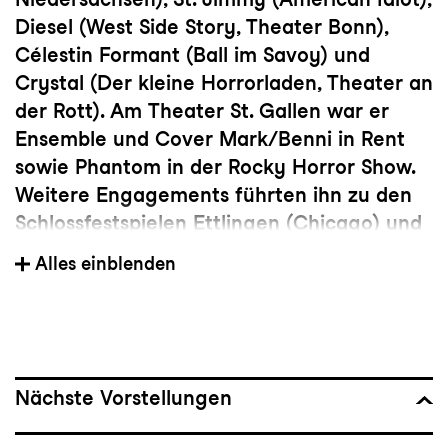
Diesel (West Side Story, Theater Bonn),
Célestin Formant (Ball im Savoy) und
Crystal (Der kleine Horrorladen, Theater an
der Rott). Am Theater St. Gallen war er
Ensemble und Cover Mark/Benni in Rent
sowie Phantom in der Rocky Horror Show.
Weitere Engagements führten ihn zu den
Schlossfestspielen Ettlingen (Chicago) und
auf Tour mit Ghost. Seit 2022 ist er
Alles einblenden
Frenchie in Cabaret im Tipi am Kanzleramt,
2024 stand er mit Oh What a Night und Die
Bettwurst in der Bar jeder Vernunft auf der
Bühne. 2025 übernahm er die Rolle des Riff
in West Side Story bei den Eutiner
Nächste Vorstellungen
Festspielen.