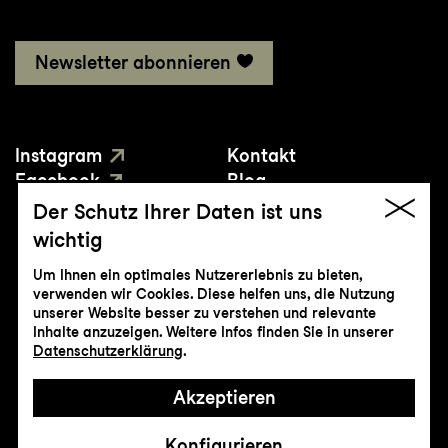
Newsletter abonnieren
Instagram
Kontakt
Facebook
Blog
YouTube
Presse
Der Schutz Ihrer Daten ist uns
wichtig
Um Ihnen ein optimales Nutzererlebnis zu bieten,
verwenden wir Cookies. Diese helfen uns, die Nutzung
unserer Website besser zu verstehen und relevante
Inhalte anzuzeigen. Weitere Infos finden Sie in unserer
© Genossenschaft Konzert und Theater
Datenschutzerklärung
.
St.Gallen
Akzeptieren
Impressum
Datenschutz
AGB
Intranet
Konfigurieren