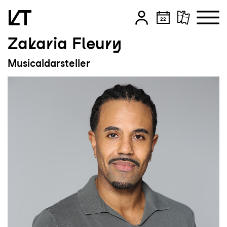
Zakaria Fleury
Zum Hauptinhalt springen
Musicaldarsteller
Zum Footer springen