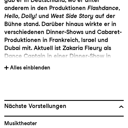
anderem in den Produktionen
Flashdance
,
Hello, Dolly!
und
West Side Story
auf der
Bühne stand. Darüber hinaus wirkte er in
verschiedenen Dinner-Shows und Cabaret-
Produktionen in Frankreich, Israel und
Dubai mit. Aktuell ist Zakaria Fleury als
Dance Captain in einer Dinner-Show in
Paris tätig und übernahm zuletzt die Rolle
Alles einblenden
des Crissy im Musical
Hair
am Theater St.
Gallen.
Nächste Vorstellungen
Musiktheater