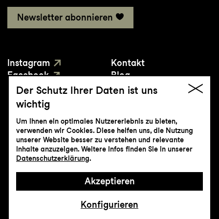
Newsletter abonnieren
Instagram
Kontakt
Facebook
Blog
YouTube
Presse
Der Schutz Ihrer Daten ist uns
wichtig
Um Ihnen ein optimales Nutzererlebnis zu bieten,
verwenden wir Cookies. Diese helfen uns, die Nutzung
unserer Website besser zu verstehen und relevante
Inhalte anzuzeigen. Weitere Infos finden Sie in unserer
© Genossenschaft Konzert und Theater
Datenschutzerklärung
.
St.Gallen
Akzeptieren
Impressum
Datenschutz
AGB
Intranet
Konfigurieren