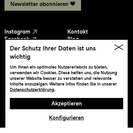
Newsletter abonnieren
Instagram
Kontakt
Facebook
Blog
YouTube
Presse
Der Schutz Ihrer Daten ist uns
wichtig
Um Ihnen ein optimales Nutzererlebnis zu bieten,
verwenden wir Cookies. Diese helfen uns, die Nutzung
unserer Website besser zu verstehen und relevante
Inhalte anzuzeigen. Weitere Infos finden Sie in unserer
© Genossenschaft Konzert und Theater
Datenschutzerklärung
.
St.Gallen
Akzeptieren
Impressum
Datenschutz
AGB
Intranet
Konfigurieren