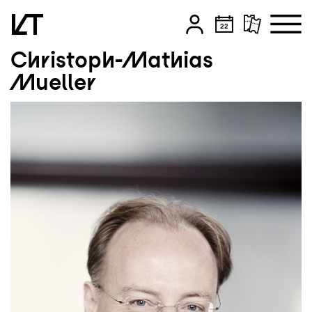
Christoph-Mathias
Zum Hauptinhalt springen
Mueller
Zum Footer springen