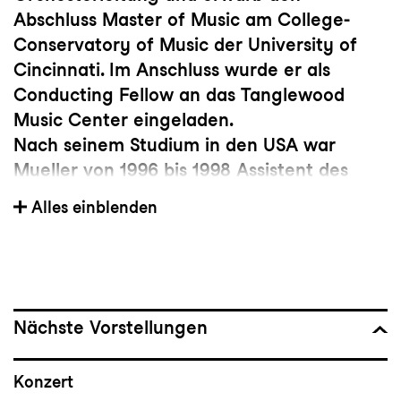
Abschluss Master of Music am College-
Conservatory of Music der University of
Cincinnati. Im Anschluss wurde er als
Conducting Fellow an das Tanglewood
Music Center eingeladen.
Nach seinem Studium in den USA war
Mueller von 1996 bis 1998 Assistent des
Dirigenten Vladimir Ashkenazy beim
Alles einblenden
Deutschen Symphonie Orchester (DSO).
Internationale Aufmerksamkeit erlangte
Mueller im Jahr 2000 durch den Gewinn
des Cadaqués International Conducting
Competition. 2001 wurde er von Claudio
Nächste Vorstellungen
Abbado als Assistenzdirigent des Gustav
Mahler Jugendorchesters engagiert. sowie
Konzert
von 2003 bis 2005 in derselben Funktion