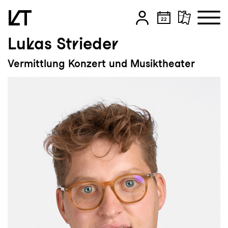
Lukas Strieder
Zum Hauptinhalt springen
Vermittlung Konzert und Musiktheater
Zum Footer springen