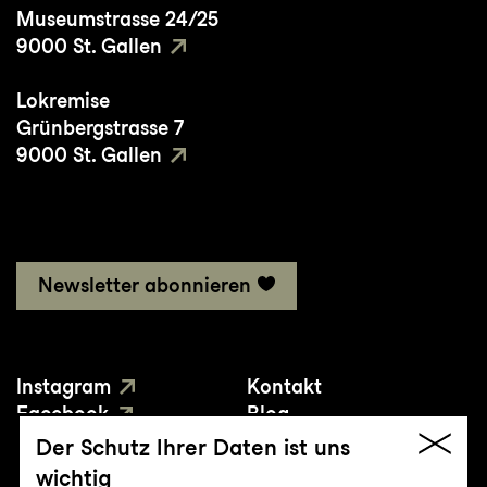
Museumstrasse 24/25
9000 St. Gallen
Lokremise
Grünbergstrasse 7
9000 St. Gallen
Newsletter abonnieren
Instagram
Kontakt
Facebook
Blog
YouTube
Presse
Der Schutz Ihrer Daten ist uns
wichtig