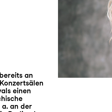
bereits an
 Konzertsälen
vals einen
chische
 a. an der