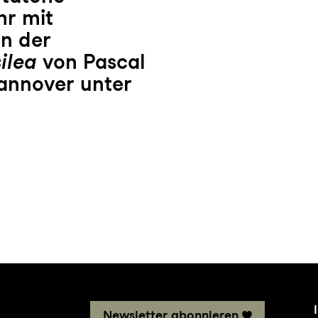
hr mit
n der
silea
von Pascal
annover unter
Newsletter abonnieren