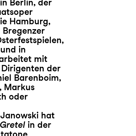
n Berlin, der
aatsoper
ie Hamburg,
n Bregenzer
sterfestspielen,
und in
rbeitet mit
 Dirigenten der
iel Barenboim,
, Markus
th oder
 Janowski hat
Gretel
in der
ntatone