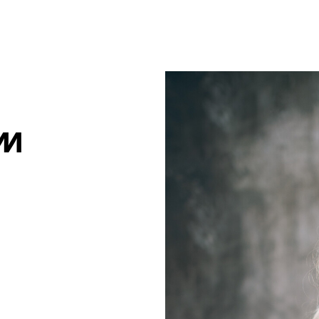
um Footer springen
am