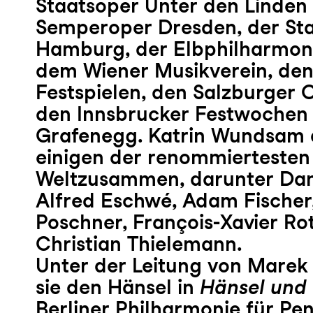
Staatsoper Unter den Linden i
Semperoper Dresden, der St
Hamburg, der Elbphilharmon
dem Wiener Musikverein, de
Festspielen, den Salzburger O
den Innsbrucker Festwochen 
Grafenegg. Katrin Wundsam a
einigen der renommiertesten
Weltzusammen, darunter Dan
Alfred Eschwé, Adam Fischer
Poschner, François-Xavier Ro
Christian Thielemann.
Unter der Leitung von Marek
sie den Hänsel in
Hänsel und 
Berliner Philharmonie für Pe