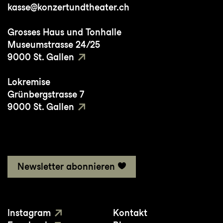
kasse@konzertundtheater.ch
SHOW Tour und FRANKENSTEIN JR.
Neben der Bühne ist sie Gesangs- und
Grosses Haus und Tonhalle
Tanzpädagogin, sowie vollblut Mama ihres
Museumstrasse 24/25
3 jährigen
9000 St. Gallen
Sohnes. Nun freut sie sich auf ihr Schweizer
Lokremise
Debüt in St. Gallen als Pauline Einstein und
Grünbergstrasse 7
Marie
9000 St. Gallen
Curie.
Newsletter abonnieren
Instagram
Kontakt