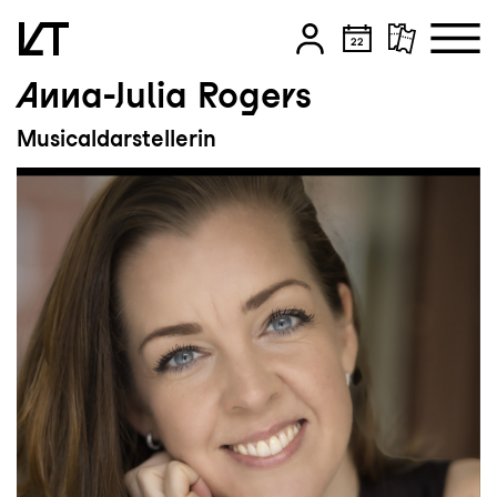
Anna-Julia Rogers
Zum Hauptinhalt springen
Musicaldarstellerin
Zum Footer springen