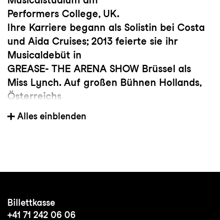
Performers College, UK.
Ihre Karriere begann als Solistin bei Costa
und Aida Cruises; 2013 feierte sie ihr
Musicaldebüt in
GREASE- THE ARENA SHOW Brüssel als
Miss Lynch. Auf großen Bühnen Hollands,
Österreichs
und Deutschlands war sie zu sehen u.a. in
Alles einblenden
der 50 Jahre VBW Gala WE ARE MUSICAL,
EVITA,
TANZ DER VAMPIRE, JESUS CHRIST
SUPERSTAR Konzertante, GHOST-
NACHRICHT VON
SAM, BAT OUT OF HELL- wo sie auch die
Billettkasse
Rolle der Sloane spielte, THIS IS THE
+41 71 242 06 06
GREATEST