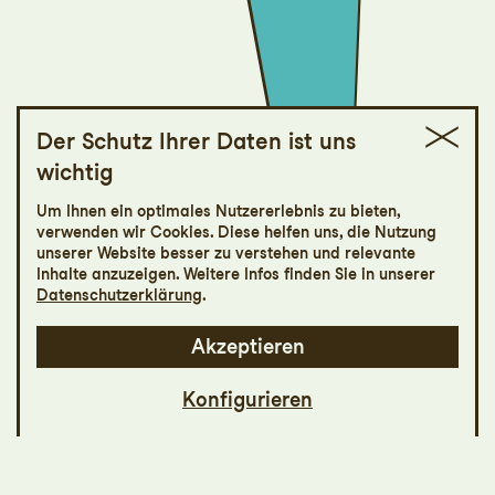
Der Schutz Ihrer Daten ist uns
wichtig
jung, On tour
Um Ihnen ein optimales Nutzererlebnis zu bieten,
Wolferl, wo
verwenden wir Cookies. Diese helfen uns, die Nutzung
unserer Website besser zu verstehen und relevante
steckst du?
Inhalte anzuzeigen. Weitere Infos finden Sie in unserer
Datenschutzerklärung
.
Akzeptieren
Konfigurieren
Wo steckt nur dieser Wolferl? Der kleine