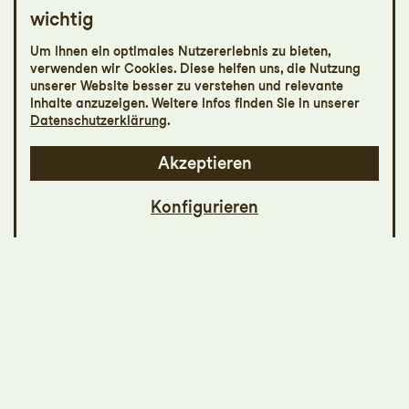
wichtig
Iki pasimatymo!
Um Ihnen ein optimales Nutzererlebnis zu bieten,
verwenden wir Cookies. Diese helfen uns, die Nutzung
Tonhallekonzert
unserer Website besser zu verstehen und relevante
Abschiedskonzert Modestas Pitrenas
Inhalte anzuzeigen. Weitere Infos finden Sie in unserer
Datenschutzerklärung
.
Akzeptieren
Konfigurieren
Das 10. Tonhallekonzert ist Modestas
Pitrenas’ letztes als Chefdirigent und
Künstlerischer Leiter des
Sinfonieorchesters St. Gallen. Deshalb
feiern wir ihn in diesem Programm noch