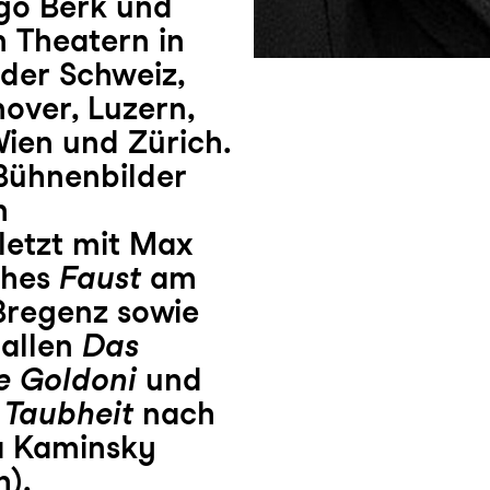
ngo Berk und
n Theatern in
der Schweiz,
nover, Luzern,
Wien und Zürich.
 Bühnenbilder
m
etzt mit Max
thes
Faust
am
Bregenz sowie
Gallen
Das
e Goldoni
und
 Taubheit
nach
a Kaminsky
h).