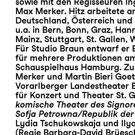
sowie mit den Regisseuren I
Max Merker. Hitz arbeitete a
Deutschland, Österreich und 
u.a. in Bern, Bonn, Graz, Han
Mainz, Stuttgart, St. Gallen, 
Für Studio Braun entwarf er
für mehrere Produktionen a
Schauspielhaus Hamburg. Zul
Merker und Martin Bieri Goe
Vorarlberger Landestheater 
für Konzert und Theater St. 
komische Theater des Signor
Sofja Petrowna/Republik der
Lydia Tschukowskaja und Ily
(Regie Barbara-David Brüesc