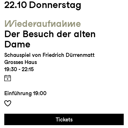
22.10
Donnerstag
Kostüme für
Die Ärztin, Sofja
Petrowna/Republik der Taubheit, Der
Wieder­aufnahme
Besuch der alten Dame und Cosí fan tutte.
Der Besuch der alten
www.wurst.ch/fleck
Dame
Schauspiel von Friedrich Dürrenmatt
Grosses Haus
19:30 - 22:15
Einführung
19:00
Tickets