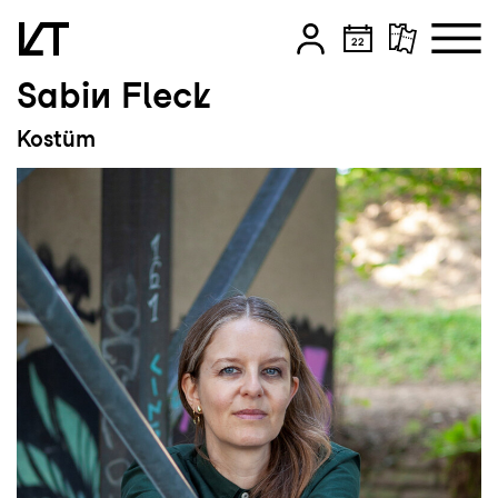
Sabin Fleck
Zum Hauptinhalt springen
Kostüm
Zum Footer springen