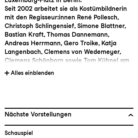
Seit 2002 arbeitet sie als Kostümbildnerin
mit den Regisseur:innen René Pollesch,
Christoph Schlingensief, Simone Blattner,
Bastian Kraft, Thomas Dannemann,
Andreas Herrmann, Gero Troike, Katja
Langenbach, Clemens von Wedemeyer,
Clemens Schönborn sowie Tom Kühnel am
Burgtheater Wien, am Schauspielhaus
Alles einblenden
Bochum, am Schauspiel Stuttgart, am
Deutschen Theater Berlin, am Berliner
Ensemble, am Schauspiel Frankfurt, am
Badischen Staatstheater Karlsruhe, am
Luzerner Theater, am Theater Neumarkt,
Nächste Vorstellungen
am Schauspielhaus Zürich und an der
Volksbühne Berlin.
Schauspiel
Für Barbara-David Brüesch entwarf sie die