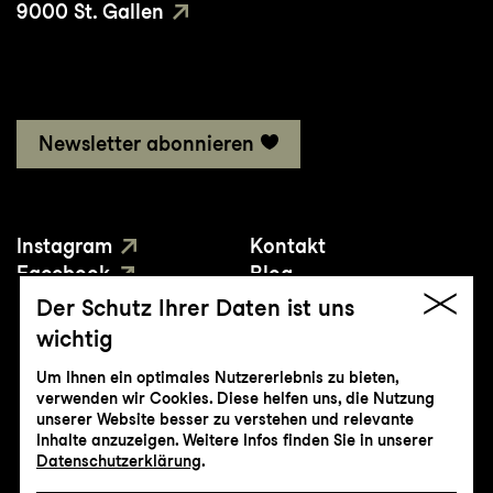
9000 St. Gallen
Newsletter abonnieren
Instagram
Kontakt
Facebook
Blog
YouTube
Presse
Der Schutz Ihrer Daten ist uns
wichtig
Um Ihnen ein optimales Nutzererlebnis zu bieten,
verwenden wir Cookies. Diese helfen uns, die Nutzung
unserer Website besser zu verstehen und relevante
Inhalte anzuzeigen. Weitere Infos finden Sie in unserer
© Genossenschaft Konzert und Theater
Datenschutzerklärung
.
St.Gallen