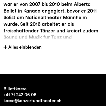
war er von 2007 bis 2010 beim Alberta
Ballet in Kanada engagiert, bevor er 2011
Solist am Nationaltheater Mannheim
wurde. Seit 2016 arbeitet er als
freischaffender Tänzer und kreiert zudem
Sound und Musik für Tanz und
Theaterproduktionen. Davidson ist ein
Alles einblenden
autodidaktischer Sounddesigner. Zudem
lernte er 2018 mit dem weltbekannten
Tanz- und Filmkomponisten Dirk Haubrich,
der vor allem für seine Kompositionen für
den Choreographen Jiří Kylián bekannt ist.
Jaconellos Schwerpunkt liegt auf der
Billettkasse
Zusammenarbeit mit anderen
+41 71 242 06 06
Künstler:innen und dem Streben nach
kasse@konzertundtheater.ch
Einfachheit. Darüber hinaus sucht er neue