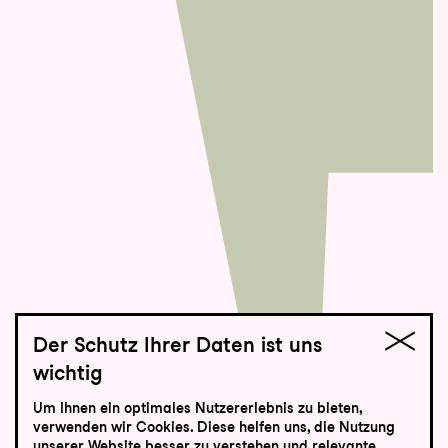
Der Schutz Ihrer Daten ist uns
wichtig
St.Galler Festspiele
Um Ihnen ein optimales Nutzererlebnis zu bieten,
Tesori da Roma
verwenden wir Cookies. Diese helfen uns, die Nutzung
unserer Website besser zu verstehen und relevante