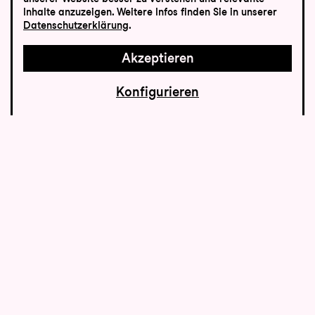
Inhalte anzuzeigen. Weitere Infos finden Sie in unserer
Datenschutzerklärung
.
Akzeptieren
Konfigurieren
Rom – die ewige Stadt ist gleichzeitig
Schauplatz und Ort der Uraufführung von
Giacomo Puccinis
Tosca
und hat über die
Jahrhunderte die besten Künstler und
Musiker angezogen. Es waren die Päpste
und Kardinäle, die für ein blühendes
Musikleben sorgten, war ihnen die Musik
doch ein unentbehrliches Mittel zur
Repräsentation. Der Blockflötist Stefan