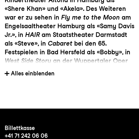
«Shere Khan» und «Akela». Des Weiteren
war er zu sehen in
Fly me to the Moon
am
Engelsaaltheater Hamburg als «Samy Davis
Jr.», in
HAIR
am Staatstheater Darmstadt
als «Steve», in
Cabaret
bei den 65.
Festspielen in Bad Hersfeld als «Bobby», in
West Side Story
an der Wuppertaler Oper
als Cover «Bernardo», in
Hair
am
Alles einblenden
Staatstheater am Gärtnerplatz in
München, in
Kiss me Kate
bei den
Heidelberger Schlossfestspielen als «Bill
Callhoun/ Lucentio», in
WestSideStory
am
Staatstheater Erfurt als Dance-Captain,
Fight-Captain, Cover-«Bernado»,
Billettkasse
Cover-«Chino» und als «Nibbles», in
Jesus
+41 71 242 06 06
Christ Superstar
am Staatstheater am