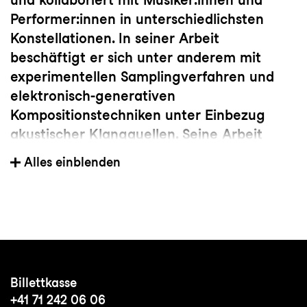
Performer:innen in unterschiedlichsten
Konstellationen. In seiner Arbeit
beschäftigt er sich unter anderem mit
experimentellen Samplingverfahren und
elektronisch-generativen
Kompositionstechniken unter Einbezug
akustischer Klangquellen. Seine Arbeit
führte ihn unter anderem ans Schweizer
Alles einblenden
Theatertreffen, das Dramafest in Mexico
City, als Soloperformer ins HEK Basel, die
Dampfzentrale Bern, das Perform@Festival
in Berlin und als Filmkomponist zum Tatort
des SWR.
Neben seiner künstlerischen Tätigkeit ist
Billettkasse
Steiner auch als freischaffender Produzent
+41 71 242 06 06
und Sounddesigner aktiv.