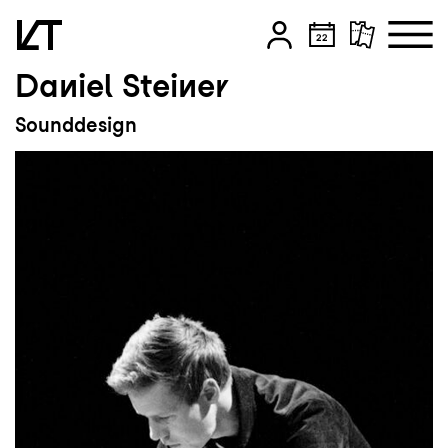
Daniel Steiner
Zum Hauptinhalt springen
Sounddesign
Zum Footer springen