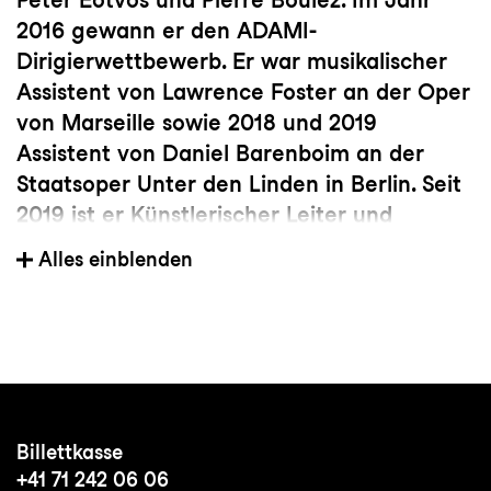
2016 gewann er den ADAMI-
Dirigierwettbewerb. Er war musikalischer
Assistent von Lawrence Foster an der Oper
von Marseille sowie 2018 und 2019
Assistent von Daniel Barenboim an der
Staatsoper Unter den Linden in Berlin. Seit
2019 ist er Künstlerischer Leiter und
Chefdirigent des Ensemble Symphonique
Alles einblenden
de Neuchâtel und seit 2024 parallel dazu
Musikdirektor der Opéra de Toulon und
Erster Gastdirigent des Litauischen
Nationalen Sinfonieorchesters. Höhepunkte
seiner Engagements aus der jüngeren
Vergangenheit umfassen unter anderem
Billettkasse
seine Debüts im Wiener Musikverein, beim
+41 71 242 06 06
Orchestre Métropolitain in Montréal, an