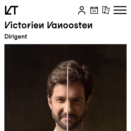
Victorien Vanoosten
Zum Hauptinhalt springen
Dirigent
Zum Footer springen