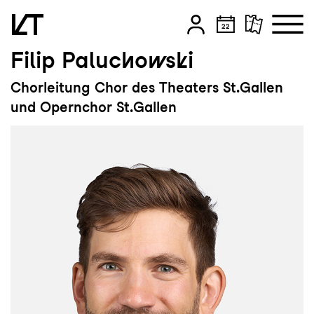
Filip Paluchowski
Zum Hauptinhalt springen
Chorleitung Chor des Theaters St.Gallen
Zum Footer springen
und Opernchor St.Gallen