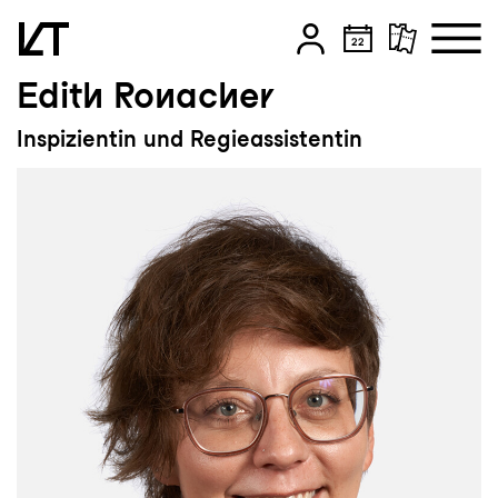
Edith Ronacher
Zum Hauptinhalt springen
Inspizientin und Regieassistentin
Zum Footer springen