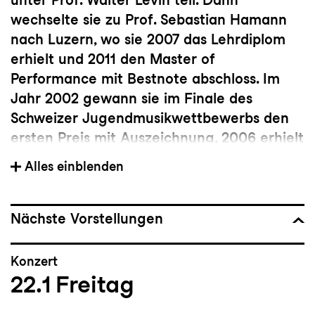
wechselte sie zu Prof. Sebastian Hamann
nach Luzern, wo sie 2007 das Lehrdiplom
erhielt und 2011 den Master of
Performance mit Bestnote abschloss. Im
Jahr 2002 gewann sie im Finale des
Schweizer Jugendmusikwettbewerbs den
ersten Preis mit Auszeichnung, 2006 erhielt
sie ein Vollstipendium der Friedl Wald
Alles einblenden
Stiftung. Meisterkurse besuchte sie u.a. bei
Prof. Adelina Oprean, Prof. Ida Bieler und
dem Leipziger Streichquartett. 2006 und
Nächste Vorstellungen
2007 war sie in der Lucerne Festival
Academy mit zeitgenössischer Musik unter
Konzert
Pierre Boulez zu hören und am Zermatt
22.1
Freitag
Festival spielte sie 2011 und auch 2012
unter der Leitung des Scharoun Ensemble