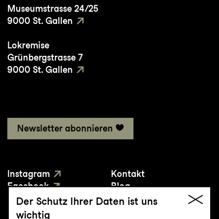
Museumstrasse 24/25
9000 St. Gallen
Lokremise
Grünbergstrasse 7
9000 St. Gallen
Newsletter abonnieren
Instagram
Kontakt
Facebook
Blog
YouTube
Presse
Der Schutz Ihrer Daten ist uns
wichtig