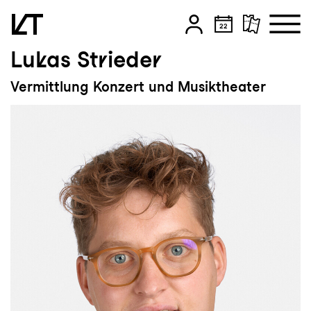
Lukas Strieder
Zum Hauptinhalt springen
Vermittlung Konzert und Musiktheater
Zum Footer springen