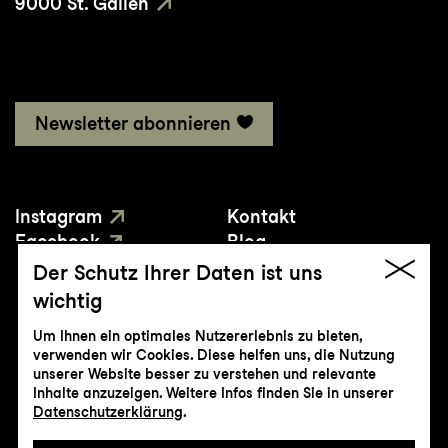
9000 St. Gallen
Newsletter abonnieren
Instagram
Kontakt
Facebook
Blog
YouTube
Presse
Der Schutz Ihrer Daten ist uns
wichtig
Um Ihnen ein optimales Nutzererlebnis zu bieten,
verwenden wir Cookies. Diese helfen uns, die Nutzung
unserer Website besser zu verstehen und relevante
Inhalte anzuzeigen. Weitere Infos finden Sie in unserer
© Genossenschaft Konzert und Theater
Datenschutzerklärung
.
St.Gallen