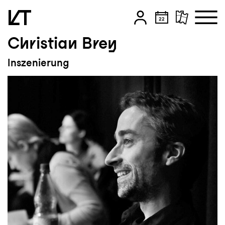
Christian Brey
Zum Hauptinhalt springen
Inszenierung
Zum Footer springen