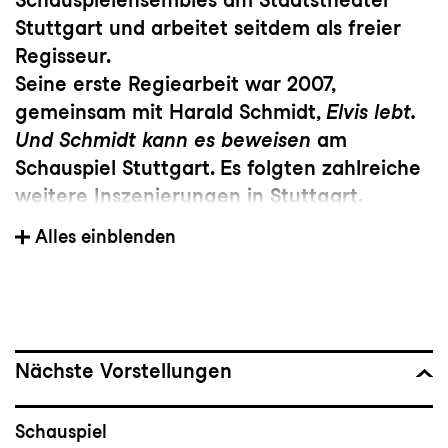
Stuttgart und arbeitet seitdem als freier
Regisseur.
Seine erste Regiearbeit war 2007,
gemeinsam mit Harald Schmidt,
Elvis lebt.
Und Schmidt kann es beweisen
am
Schauspiel Stuttgart. Es folgten zahlreiche
weitere Inszenierungen in Stuttgart.
Außerdem arbeitete Christian Brey mit
Alles einblenden
Harald Schmidt auch bei dessen Late-
Night-Show zusammen und sie setzten
gemeinsam Franz Lehárs
Die lustige Witwe
an der Deutschen Oper am Rhein in Szene.
Christian Brey ist Experte für Komödien
Nächste Vorstellungen
und Musicals, die er u.a. am Schauspielhaus
Bochum, Deutschen Schauspielhaus
Schauspiel
Hamburg, Schauspiel Frankfurt, Schauspiel