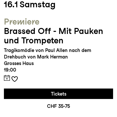
16.1
Samstag
Leipzig, Düsseldorfer Schauspielhaus,
Theater Heidelberg, Landestheater Linz,
Premiere
Staatstheater Nürnberg und dem
Brassed Off - Mit Pauken
Volkstheater Wien inszeniert.
und Trompeten
Tragikomödie von Paul Allen nach dem
Drehbuch von Mark Herman
Grosses Haus
19:00
Tickets
CHF 35-75