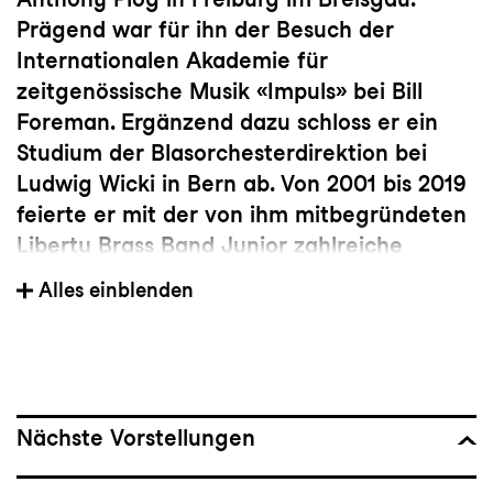
Prägend war für ihn der Besuch der
Internationalen Akademie für
zeitgenössische Musik «Impuls» bei Bill
Foreman. Ergänzend dazu schloss er ein
Studium der Blasorchesterdirektion bei
Ludwig Wicki in Bern ab. Von 2001 bis 2019
feierte er mit der von ihm mitbegründeten
Liberty Brass Band Junior zahlreiche
Wettbewerbserfolge. Zwischen 2017 und
Alles einblenden
2021 war er Chefdirigent der
renommierten Oberaargauer Brass Band.
Derzeit vertieft Christoph Luchsinger seine
Kenntnisse in Jazzimprovisation bei Daniel
Schenker. Als vielseitiger Trompeter und
Nächste Vorstellungen
engagierter Pädagoge widmet er sich
intensiv der Neuen Musik und der Freien