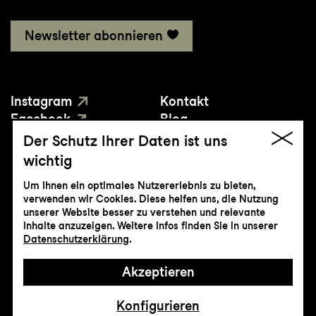
Newsletter abonnieren
Instagram
Kontakt
Facebook
Blog
YouTube
Presse
Der Schutz Ihrer Daten ist uns
wichtig
Um Ihnen ein optimales Nutzererlebnis zu bieten,
verwenden wir Cookies. Diese helfen uns, die Nutzung
unserer Website besser zu verstehen und relevante
Inhalte anzuzeigen. Weitere Infos finden Sie in unserer
© Genossenschaft Konzert und Theater
Datenschutzerklärung
.
St.Gallen
Akzeptieren
Impressum
Datenschutz
AGB
Intranet
Konfigurieren