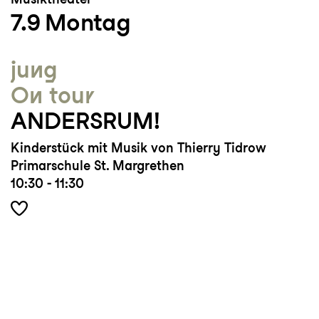
7.9
Montag
Alfred Zimmerlins
Nachts wird mir wetter
beteiligt und Ende Juli 2025 erscheint bei
Naxos eine CD mit Werken von Robert
jung
Oboussier, auf welcher er als Solist zu
On tour
hören ist.
ANDERSRUM!
Kinderstück mit Musik von Thierry Tidrow
Primarschule St. Margrethen
10:30 - 11:30