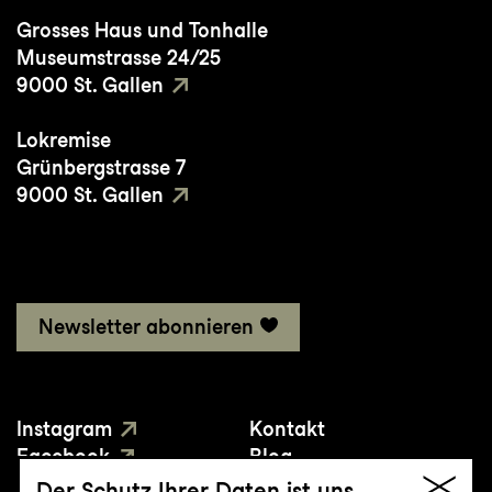
Wars
,
Superman
,
Braveheart
,
Herr der
Grosses Haus und Tonhalle
Ringe
,
Harry Potter
,
Life of Brian
und
Museumstrasse 24/25
weiteren mit. Er ist ausserdem ein
9000 St. Gallen
international gefragter Dozent für Posaune
Lokremise
und Dirigent von Blechbläserensembles.
Grünbergstrasse 7
9000 St. Gallen
Newsletter abonnieren
Instagram
Kontakt
Facebook
Blog
YouTube
Presse
Der Schutz Ihrer Daten ist uns