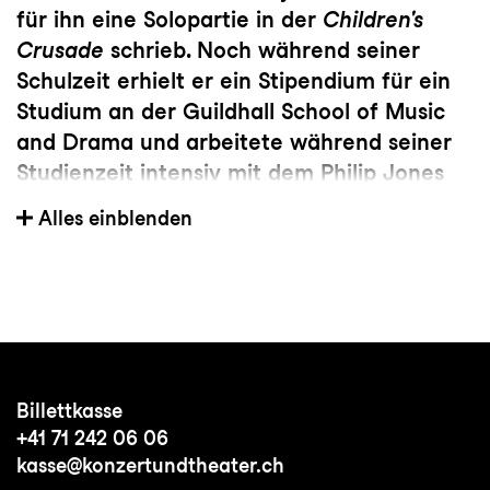
für ihn eine Solopartie in der
Children's
Crusade
schrieb. Noch während seiner
Schulzeit erhielt er ein Stipendium für ein
Studium an der Guildhall School of Music
and Drama und arbeitete während seiner
Studienzeit intensiv mit dem Philip Jones
Brass Ensemble zusammen. Danach war er
Alles einblenden
siebenundzwanzig Jahre lang Posaunist im
London Symphony Orchestra, davon
zwanzig Jahre als erster Posaunist, und
leitete das Brassensemble des Orchesters.
Im Jahr 2000 wurde er zum Solo-
Posaunisten des Royal Opera House
Billettkasse
Covent Garden ernannt. Neben seiner
+41 71 242 06 06
Konzert- und Kompositionstätigkeit wirkte
kasse@konzertundtheater.ch
er bei vielen Soundtracks für Filme wie
Star