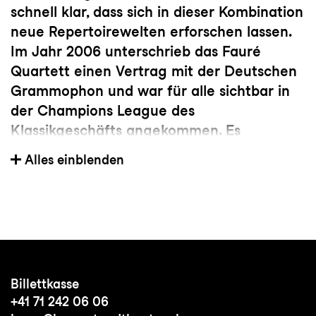
schnell klar, dass sich in dieser Kombination
neue Repertoirewelten erforschen lassen.
Im Jahr 2006 unterschrieb das Fauré
Quartett einen Vertrag mit der Deutschen
Grammophon und war für alle sichtbar in
der Champions League des
Klassikgeschäfts angekommen. Es
entstanden Aufnahmen, die Maßstäbe
Alles einblenden
setzen, hoch gelobte Alben mit Werken von
Mozart, Brahms, Mendelssohn und den
Popsongs von Peter Gabriel bis Steely Dan
sowie ein Album bei Sony Classical mit
Quartetten von Mahler und Strauss. Später
machte das Quartett mit der
Billettkasse
Weltersteinspielung der eigens
+41 71 242 06 06
arrangierten Meisterwerke “Bilder einer