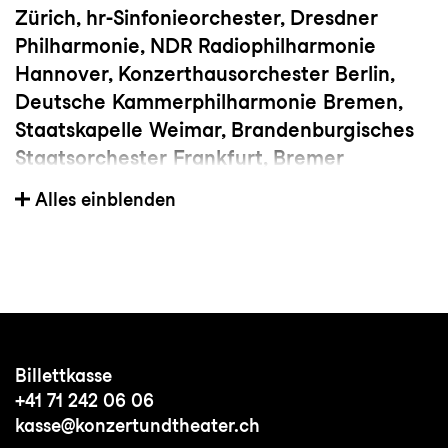
Zürich, hr-Sinfonieorchester, Dresdner
Philharmonie, NDR Radiophilharmonie
Hannover, Konzerthausorchester Berlin,
Deutsche Kammerphilharmonie Bremen,
Staatskapelle Weimar, Brandenburgisches
Staatsorchester Frankfurt, Bremer
Philharmoniker, Nordwestdeutsche
Alles einblenden
Philharmonie Herford, Dortmunder
Philharmoniker, Ensemble Modern,
Sinfonieorchester Basel, LaFil Filarmonica
di Milano, Camerata Salzburg, Belgrade
Philharmonic, Orquesta Sinfonica de
Tenerife, Orchestre National de Lille,
Billettkasse
Nagoya Philharmonic, Taipei Symphony
+41 71 242 06 06
Orchestra, Kansai Philharmonic Orchestra
kasse@konzertundtheater.ch
u.a.