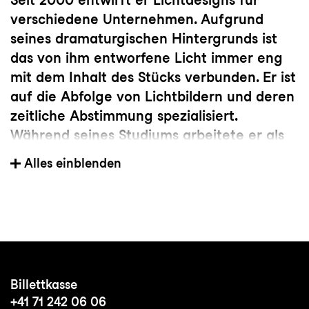
verschiedene Unternehmen. Aufgrund
seines dramaturgischen Hintergrunds ist
das von ihm entworfene Licht immer eng
mit dem Inhalt des Stücks verbunden. Er ist
auf die Abfolge von Lichtbildern und deren
zeitliche Abstimmung spezialisiert.
Während seines Studiums arbeitete er als
technischer Koordinator für die
Alles einblenden
Choreografen Emio Greco und Pieter
Scholten und übernahm die technische
Produktion sowie die Arbeit als Ton- und
Lichttechniker bei nationalen und
internationalen Tourneen. Er entwarf auch
Lichtdesigns für ihre Kompanie. Als
Billettkasse
Lichtdesigner hat Floriaan mit der
+41 71 242 06 06
Niederländischen Nationaloper und dem