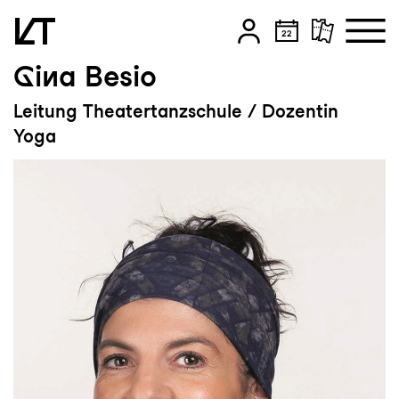
Gina Besio
Zum Hauptinhalt springen
Leitung Theatertanzschule / Dozentin
Zum Footer springen
Yoga