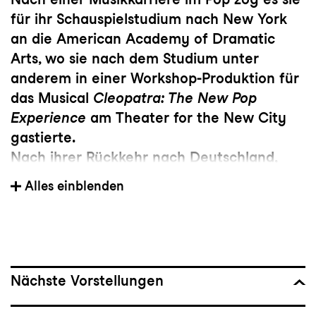
für ihr Schauspielstudium nach New York
an die American Academy of Dramatic
Arts, wo sie nach dem Studium unter
anderem in einer Workshop-Produktion für
das Musical
Cleopatra: The New Pop
Experience
am Theater for the New City
gastierte.
Nach ihrer Rückkehr nach Deutschland,
wirkte sie in der deutschsprachigen
Alles einblenden
Erstaufführung von
Harry Potter und das
Verwunschene Kind
und übernahm die
Rolle der Eliza Hamilton in der
deutschsprachigen Version des Musicals
Hamilton
in Hamburg.
Nächste Vorstellungen
Als Schauspielerin stand Ivy auch für
deutsche und internationale TV- und