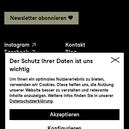
Newsletter abonnieren
Instagram
Kontakt
Facebook
Blog
YouTube
Presse
Der Schutz Ihrer Daten ist uns
wichtig
Um Ihnen ein optimales Nutzererlebnis zu bieten,
verwenden wir Cookies. Diese helfen uns, die Nutzung
unserer Website besser zu verstehen und relevante
Inhalte anzuzeigen. Weitere Infos finden Sie in unserer
© Genossenschaft Konzert und Theater
Datenschutzerklärung
.
St.Gallen
Akzeptieren
Impressum
Datenschutz
AGB
Intranet
Konfigurieren