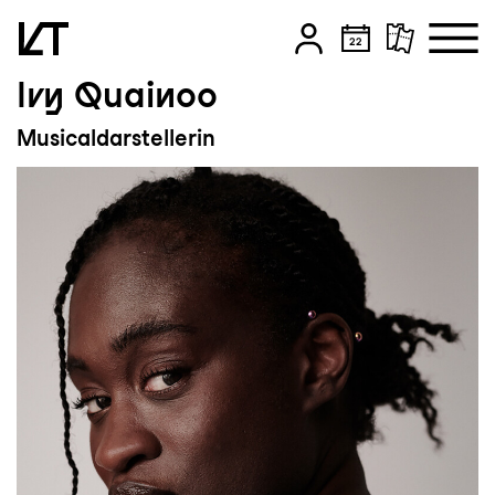
Ivy Quainoo
Zum Hauptinhalt springen
Musicaldarstellerin
Zum Footer springen